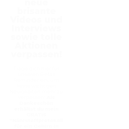
neue
brisante
Videos und
Interviews
sowie tolle
Aktionen
verpassen!
Trage dich hier für
unseren E-Mail
Reminder ein, um
keine wichtigen
Neuigkeiten mehr zu
verpassen!
Als
Dankeschön
erhältst du mein
GRATIS
“Nährstoffprotokoll
für ein Gehirn in