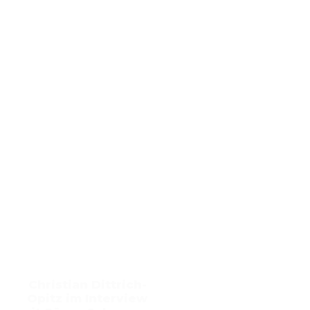
Christian Dittrich-
Opitz im Interview