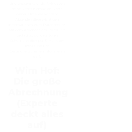
sind uns sehr wichtig! Wir geben
deine Daten niemals an Dritte
weiter. Bitte lese vor dem
Absenden diese wichtigen
Informationen zum Datenschutz.
Mit dem Absenden des Formulars
bestätigst du, dass Sören
Schumann dich per E-Mail über
Infos rund um
Gesundheitsthemen informieren
darf.
Wim Hof:
Die große
Abrechnung
(Experte
deckt alles
auf)