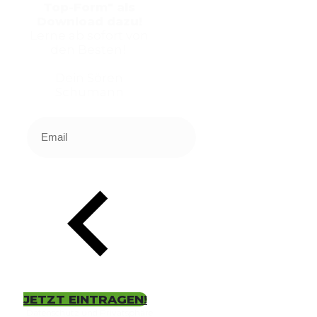
Top-Form" als
Download dazu!
Lerne ab sofort von
den Besten!
Dein Sören
Schumann
JETZT EINTRAGEN!
Datenschutz und Privatsphäre