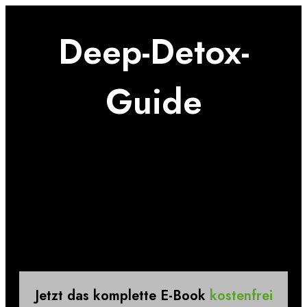
D
eep-Detox-
Guide
von Sören Schumann
&
Christian Opitz
Jetzt das komplette E-Book
kostenfrei