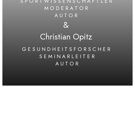
S P O R T W I S S E N S C H A F T L E R
M O D E R A T O R
A U T O R
&
Christian Opitz
G E S U N D H E I T S F O R S C H E R
S E M I N A R L E I T E R
A U T O R