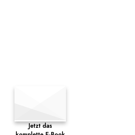
Toxine stellen eine massive
Belastung für unsere
Gesundheit dar und sind ein
Hauptfaktor für fast alle
Symptome und Krankheiten.
Daher bekommst du in
diesem E-Book essentielle
Informationen über das
Thema Entgiftung, die dir
dein Arzt verschweigt.
Jetzt das
komplette E-Book