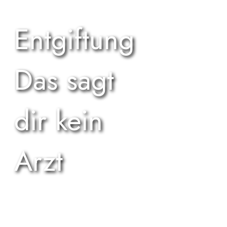
Entgiftung
Das sagt
dir kein
Arzt
Sichere dir diesen gratis
Ratgeber mit
14 Seiten und
100% kostenfrei.