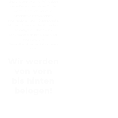
sind uns sehr wichtig! Wir geben
deine Daten niemals an Dritte
weiter. Bitte lese vor dem
Absenden diese wichtigen
Informationen zum Datenschutz.
Mit dem Absenden des Formulars
bestätigst du, dass Sören
Schumann dich per E-Mail über
Infos rund um
Gesundheitsthemen informieren
darf.
Wir werden
von vorn
bis hinten
belogen!