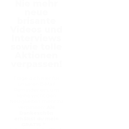
Nie mehr
neue
brisante
Videos und
Interviews
sowie tolle
Aktionen
verpassen!
Trage dich hier für
unseren E-Mail
Reminder ein, um
keine wichtigen
Neuigkeiten mehr zu
verpassen!
Als
Dankeschön
erhältst du mein
GRATIS “