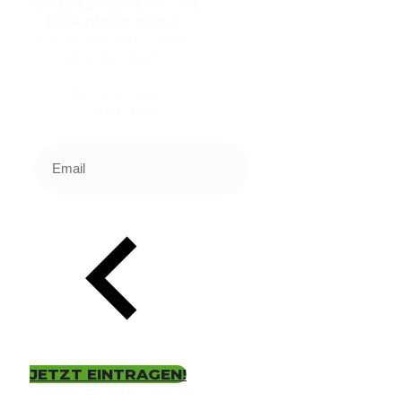
Schutzprotokoll” als
Download dazu!
Lerne ab sofort von
den Besten!
Dein Sören
Schumann
JETZT EINTRAGEN!
Datenschutz und Privatsphäre