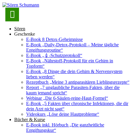

Sören
Geschenke
E-Book 8 Detox-Geheimnisse
E-Book „Daily-Detox-Protokoll – Meine tägliche
Entgiftungsroutine“
E-Book „💉-Schutzprotokoll“
E-Book „Nährstoff-Protokoll für ein Gehirn in
Topform“
E-Book „8 Dinge die dein Gehirn & Nervensystem
lieben werden“
Rezeptbuch „Meine 3 antiparasitären Lieblingsrezepte“
Report „7 unglaubliche Parasiten-Fakten, über die
kaum jemand spricht“
Webinar „Die 6-Säulen-reine-Haut-Formel“
E-Book „5 Fakten über chronische Infektionen, die dir
dein Arzt nicht sagt“
Videokurs „Löse deine Hautprobleme“
Bücher & Kurse
E-Book inkl. Hörbuch „Die ganzheitliche
Entgiftungskur“