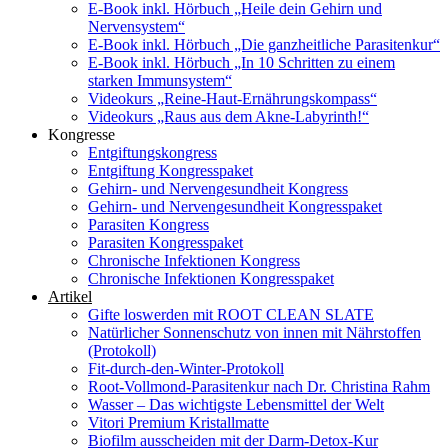
E-Book inkl. Hörbuch „Heile dein Gehirn und
Nervensystem“
E-Book inkl. Hörbuch „Die ganzheitliche Parasitenkur“
E-Book inkl. Hörbuch „In 10 Schritten zu einem
starken Immunsystem“
Videokurs „Reine-Haut-Ernährungskompass“
Videokurs „Raus aus dem Akne-Labyrinth!“
Kongresse
Entgiftungskongress
Entgiftung Kongresspaket
Gehirn- und Nervengesundheit Kongress
Gehirn- und Nervengesundheit Kongresspaket
Parasiten Kongress
Parasiten Kongresspaket
Chronische Infektionen Kongress
Chronische Infektionen Kongresspaket
Artikel
Gifte loswerden mit ROOT CLEAN SLATE
Natürlicher Sonnenschutz von innen mit Nährstoffen
(Protokoll)
Fit-durch-den-Winter-Protokoll
Root-Vollmond-Parasitenkur nach Dr. Christina Rahm
Wasser – Das wichtigste Lebensmittel der Welt
Vitori Premium Kristallmatte
Biofilm ausscheiden mit der Darm-Detox-Kur