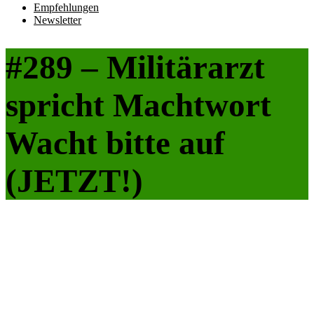
Empfehlungen
Newsletter
#289 – Militärarzt
spricht Machtwort
Wacht bitte auf
(JETZT!)