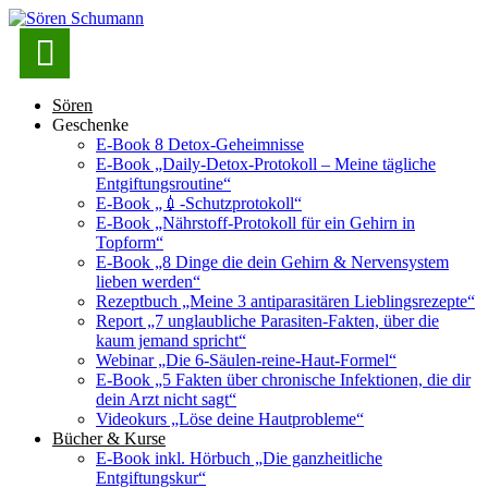

Sören
Geschenke
E-Book 8 Detox-Geheimnisse
E-Book „Daily-Detox-Protokoll – Meine tägliche
Entgiftungsroutine“
E-Book „💉-Schutzprotokoll“
E-Book „Nährstoff-Protokoll für ein Gehirn in
Topform“
E-Book „8 Dinge die dein Gehirn & Nervensystem
lieben werden“
Rezeptbuch „Meine 3 antiparasitären Lieblingsrezepte“
Report „7 unglaubliche Parasiten-Fakten, über die
kaum jemand spricht“
Webinar „Die 6-Säulen-reine-Haut-Formel“
E-Book „5 Fakten über chronische Infektionen, die dir
dein Arzt nicht sagt“
Videokurs „Löse deine Hautprobleme“
Bücher & Kurse
E-Book inkl. Hörbuch „Die ganzheitliche
Entgiftungskur“