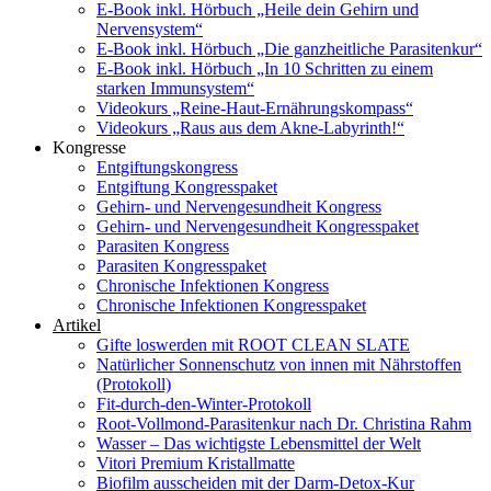
E-Book inkl. Hörbuch „Heile dein Gehirn und
Nervensystem“
E-Book inkl. Hörbuch „Die ganzheitliche Parasitenkur“
E-Book inkl. Hörbuch „In 10 Schritten zu einem
starken Immunsystem“
Videokurs „Reine-Haut-Ernährungskompass“
Videokurs „Raus aus dem Akne-Labyrinth!“
Kongresse
Entgiftungskongress
Entgiftung Kongresspaket
Gehirn- und Nervengesundheit Kongress
Gehirn- und Nervengesundheit Kongresspaket
Parasiten Kongress
Parasiten Kongresspaket
Chronische Infektionen Kongress
Chronische Infektionen Kongresspaket
Artikel
Gifte loswerden mit ROOT CLEAN SLATE
Natürlicher Sonnenschutz von innen mit Nährstoffen
(Protokoll)
Fit-durch-den-Winter-Protokoll
Root-Vollmond-Parasitenkur nach Dr. Christina Rahm
Wasser – Das wichtigste Lebensmittel der Welt
Vitori Premium Kristallmatte
Biofilm ausscheiden mit der Darm-Detox-Kur