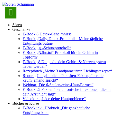

Sören
Geschenke
E-Book 8 Detox-Geheimnisse
E-Book „Daily-Detox-Protokoll – Meine tägliche
Entgiftungsroutine“
E-Book „💉-Schutzprotokoll“
E-Book „Nährstoff-Protokoll für ein Gehirn in
Topform“
E-Book „8 Dinge die dein Gehirn & Nervensystem
lieben werden“
Rezeptbuch „Meine 3 antiparasitären Lieblingsrezepte“
Report „7 unglaubliche Parasiten-Fakten, über die
kaum jemand spricht“
Webinar „Die 6-Säulen-reine-Haut-Formel“
E-Book „5 Fakten über chronische Infektionen, die dir
dein Arzt nicht sagt“
Videokurs „Löse deine Hautprobleme“
Bücher & Kurse
E-Book inkl. Hörbuch „Die ganzheitliche
Entgiftungskur“