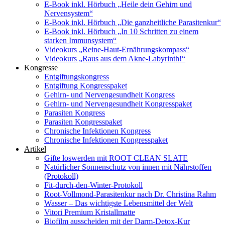
E-Book inkl. Hörbuch „Heile dein Gehirn und
Nervensystem“
E-Book inkl. Hörbuch „Die ganzheitliche Parasitenkur“
E-Book inkl. Hörbuch „In 10 Schritten zu einem
starken Immunsystem“
Videokurs „Reine-Haut-Ernährungskompass“
Videokurs „Raus aus dem Akne-Labyrinth!“
Kongresse
Entgiftungskongress
Entgiftung Kongresspaket
Gehirn- und Nervengesundheit Kongress
Gehirn- und Nervengesundheit Kongresspaket
Parasiten Kongress
Parasiten Kongresspaket
Chronische Infektionen Kongress
Chronische Infektionen Kongresspaket
Artikel
Gifte loswerden mit ROOT CLEAN SLATE
Natürlicher Sonnenschutz von innen mit Nährstoffen
(Protokoll)
Fit-durch-den-Winter-Protokoll
Root-Vollmond-Parasitenkur nach Dr. Christina Rahm
Wasser – Das wichtigste Lebensmittel der Welt
Vitori Premium Kristallmatte
Biofilm ausscheiden mit der Darm-Detox-Kur