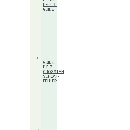
DEEP-
DETOX-
GUIDE
GUIDE:
DIE 7
GRÖSSTEN S
CHLAF-F
EHLER