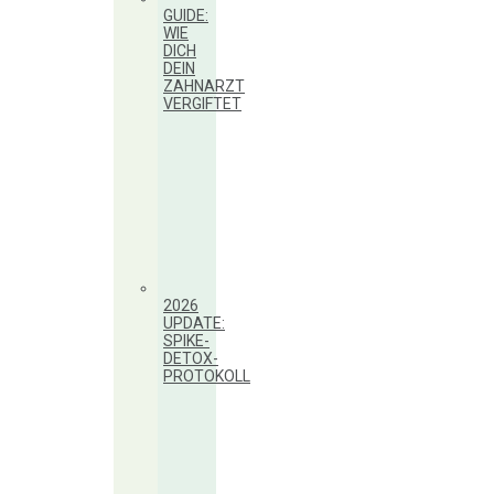
GUIDE:
WIE
DICH
DEIN
ZAHNARZT
VERGIFTET
2026
UPDATE:
SPIKE-
DETOX-
PROTOKOLL