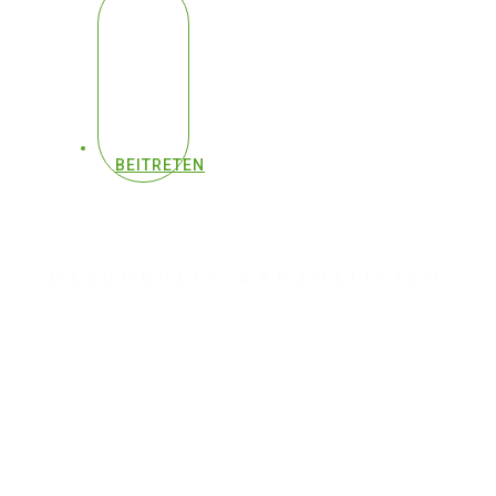
BEITRETEN
GESUNDHEIT GANZHEITLICH
#537 - 97% fehlt diese
Substanz – Deshalb
sterben wir früher | Dr.