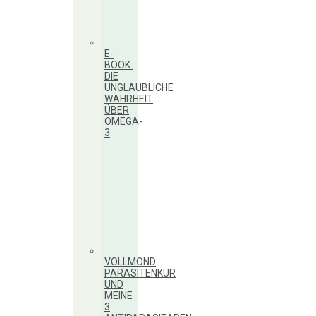
E-
BOOK:
DIE
UNGLAUBLICHE
WAHRHEIT
ÜBER
OMEGA-
3
VOLLMOND
PARASITENKUR
UND
MEINE
3