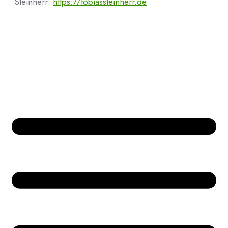
Steinherr:
https://tobiassteinherr.de
Bücher