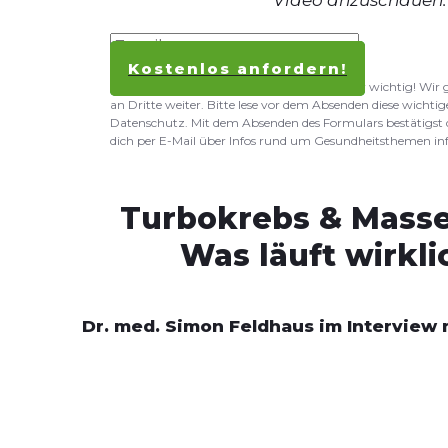
Video anzuschauen.
Kostenlos anfordern!
Datenschutz und Privatsphäre sind uns sehr wichtig! Wir
an Dritte weiter. Bitte lese vor dem Absenden diese wicht
Datenschutz. Mit dem Absenden des Formulars bestätigst
dich per E-Mail über Infos rund um Gesundheitsthemen inf
Turbokrebs & Mass
Was läuft wirkli
Dr. med. Simon Feldhaus im Interview