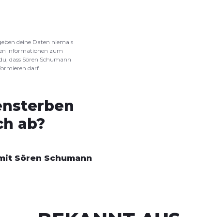
 geben deine Daten niemals
igen Informationen zum
 du, dass Sören Schumann
ormieren darf.
ensterben
ch ab?
 mit Sören Schumann