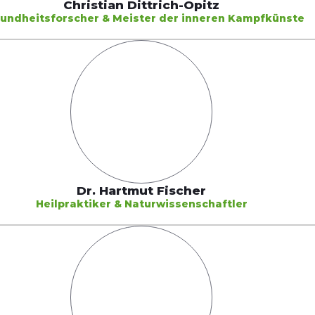
Christian Dittrich-Opitz
undheitsforscher & Meister der inneren Kampfkünste
Dr. Hartmut Fischer
Heilpraktiker & Naturwissenschaftler