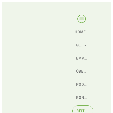
HOME
GESCHENKE
EMPFEHLUNGEN
ÜBER SÖREN
PODCAST
KONTAKT
BEITRETEN