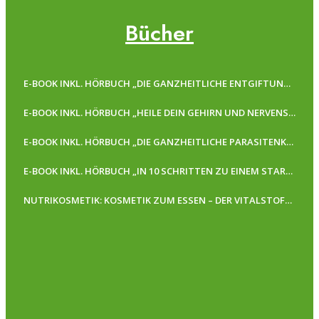
Bücher
E-BOOK INKL. HÖRBUCH „DIE GANZHEITLICHE ENTGIFTUNGSKUR“
E-BOOK INKL. HÖRBUCH „HEILE DEIN GEHIRN UND NERVENSYSTEM“
E-BOOK INKL. HÖRBUCH „DIE GANZHEITLICHE PARASITENKUR“
E-BOOK INKL. HÖRBUCH „IN 10 SCHRITTEN ZU EINEM STARKEN IMMUNSYSTEM“
NUTRIKOSMETIK: KOSMETIK ZUM ESSEN – DER VITALSTOFFGUIDE FÜR REINE UND GESUNDE HAUT