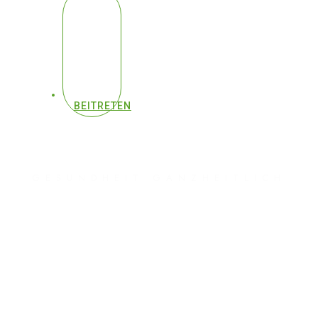
BEITRETEN
GESUNDHEIT GANZHEITLICH
#089 - Chefarzt deckt
WHO-Skandal auf
(große Enthüllung)