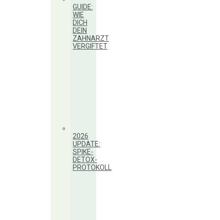
GUIDE:
WIE
DICH
DEIN
ZAHNARZT
VERGIFTET
2026
UPDATE:
SPIKE-
DETOX-
PROTOKOLL