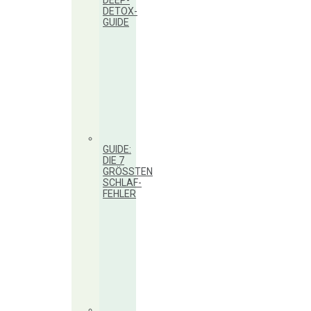
DEEP-
DETOX-
GUIDE
GUIDE:
DIE 7
GRÖSSTEN S
CHLAF-F
EHLER