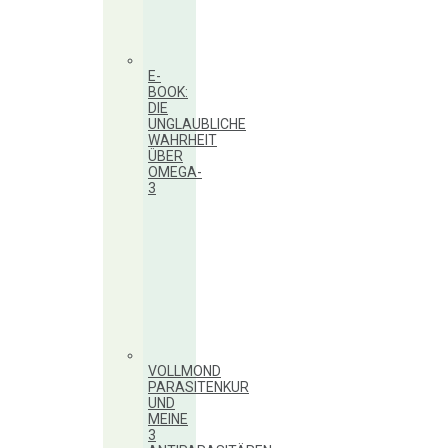
E-
BOOK:
DIE
UNGLAUBLICHE
WAHRHEIT
ÜBER
OMEGA-
3
VOLLMOND
PARASITENKUR
UND
MEINE
3