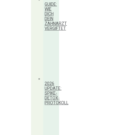
GUIDE:
WIE
DICH
DEIN
ZAHNARZT
VERGIFTET
2026
UPDATE:
SPIKE-
DETOX-
PROTOKOLL