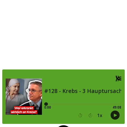
im Dunkeln) | Lothar
Hirneise