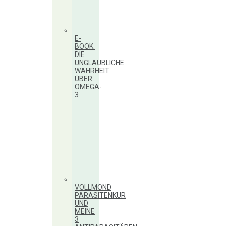
E-
BOOK:
DIE
UNGLAUBLICHE
WAHRHEIT
ÜBER
OMEGA-
3
VOLLMOND
PARASITENKUR
UND
MEINE
3