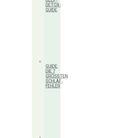
DEEP-
DETOX-
GUIDE
GUIDE:
DIE 7
GRÖSSTEN S
CHLAF-F
EHLER