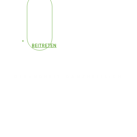
BEITRETEN
GESUNDHEIT GANZHEITLICH
#128 - Krebs -
3 Hauptursachen
enthüllt (Ärzte tappen