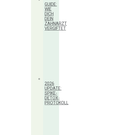
GUIDE:
WIE
DICH
DEIN
ZAHNARZT
VERGIFTET
2026
UPDATE:
SPIKE-
DETOX-
PROTOKOLL