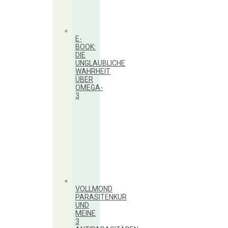
E-
BOOK:
DIE
UNGLAUBLICHE
WAHRHEIT
ÜBER
OMEGA-
3
VOLLMOND
PARASITENKUR
UND
MEINE
3