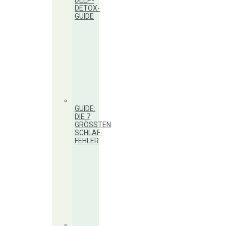
DEEP-
DETOX-
GUIDE
GUIDE:
DIE 7
GRÖSSTEN S
CHLAF-F
EHLER