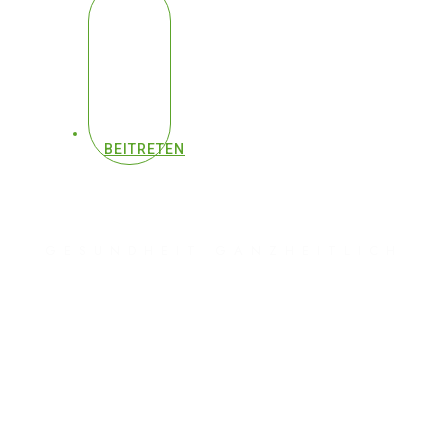
BEITRETEN
GESUNDHEIT GANZHEITLICH
#226 -
Bandscheibenvorfall -
Lüge fliegt auf (es ist