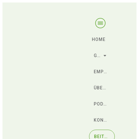
HOME
GESCHENKE
EMPFEHLUNGEN
ÜBER SÖREN
PODCAST
KONTAKT
BEITRETEN