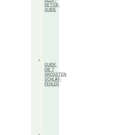
DEEP-
DETOX-
GUIDE
GUIDE:
DIE 7
GRÖSSTEN S
CHLAF-F
EHLER