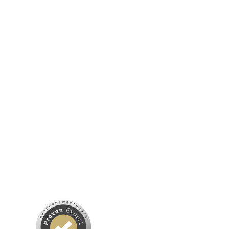
STARKEN IMMUNSYSTEM“
NUTRIKOSMETIK: KOSMETIK ZUM ESSEN – DER
VITALSTOFFGUIDE FÜR REINE UND GESUNDE HAUT