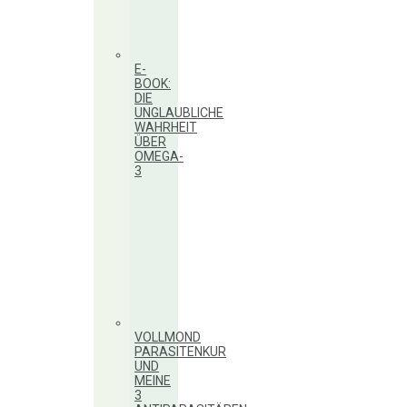
E-
BOOK:
DIE
UNGLAUBLICHE
WAHRHEIT
ÜBER
OMEGA-
3
VOLLMOND
PARASITENKUR
UND
MEINE
3