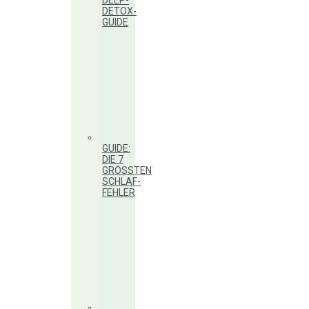
DEEP-
DETOX-
GUIDE
GUIDE:
DIE 7
GRÖSSTEN S
CHLAF-F
EHLER