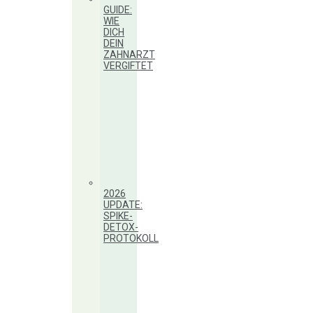
GUIDE:
WIE
DICH
DEIN
ZAHNARZT
VERGIFTET
2026
UPDATE:
SPIKE-
DETOX-
PROTOKOLL