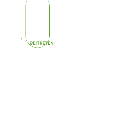
BEITRETEN
GESUNDHEIT GANZHEITLICH
#296 - Was dir
niemand über die
professionelle