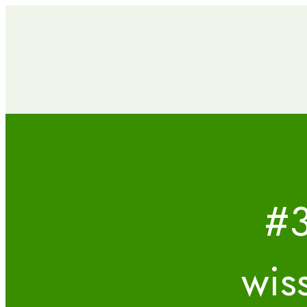
#3
wis