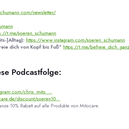
-schumann.com/newsletter/
humann
ps://t.me/soeren_schumann
s-]Alltag):
https://www.instagram.com/soeren_schumann
eie dich von Kopf bis Fuß"
https://t.me/befreie_dich_ganz
ese Podcastfolge:
agram.com/chris_mito_...
care.de/discount/soeren10...
e 10% Rabatt auf alle Produkte von Mitocare.