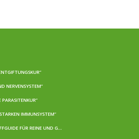
 ENTGIFTUNGSKUR“
UND NERVENSYSTEM“
E PARASITENKUR“
M STARKEN IMMUNSYSTEM“
NUTRIKOSMETIK: KOSMETIK ZUM ESSEN – DER VITALSTOFFGUIDE FÜR REINE UND GESUNDE HAUT