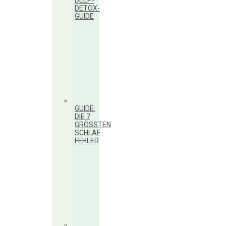
DEEP-
DETOX-
GUIDE
GUIDE:
DIE 7
GRÖSSTEN S
CHLAF-F
EHLER