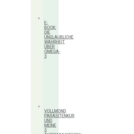
E-
BOOK:
DIE
UNGLAUBLICHE
WAHRHEIT
ÜBER
OMEGA-
3
VOLLMOND
PARASITENKUR
UND
MEINE
3