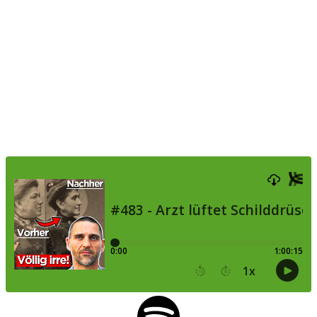
übersehen 99,9% | Dr.
med. Dirk Lemke