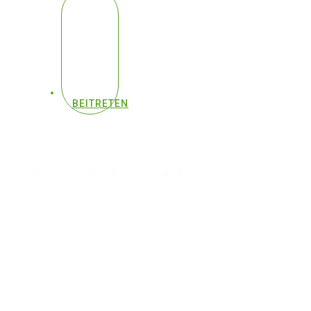
BEITRETEN
GESUNDHEIT GANZHEITLICH
#483 - Arzt lüftet
Schilddrüsen-
Geheimnis: Das