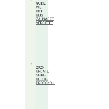
GUIDE:
WIE
DICH
DEIN
ZAHNARZT
VERGIFTET
2026
UPDATE:
SPIKE-
DETOX-
PROTOKOLL