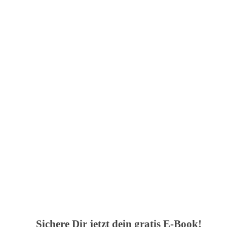
Copyright
2026
DETOX NUTRITION EXPERTS INC., all rights reserved.
Sichere Dir jetzt dein gratis E-Book!