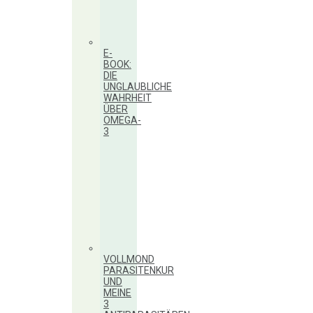
E-
BOOK:
DIE
UNGLAUBLICHE
WAHRHEIT
ÜBER
OMEGA-
3
VOLLMOND
PARASITENKUR
UND
MEINE
3