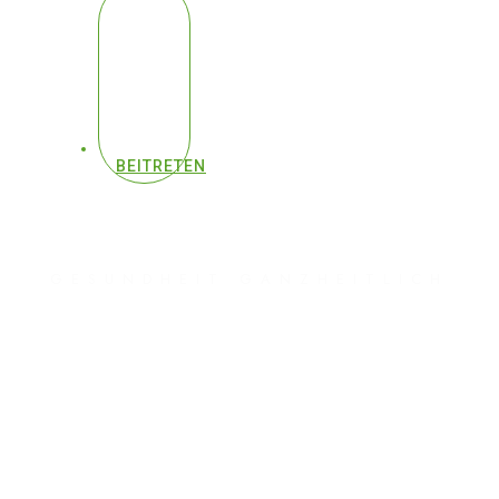
BEITRETEN
GESUNDHEIT GANZHEITLICH
#405 - Geheim: So
reparierst du deine
Augen (100% Sehkraft)