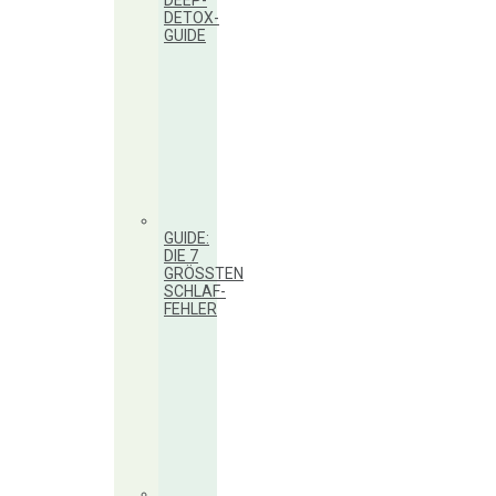
DEEP-
DETOX-
GUIDE
GUIDE:
DIE 7
GRÖSSTEN S
CHLAF-F
EHLER