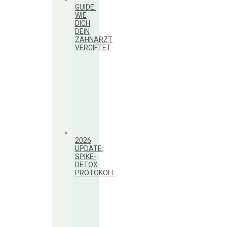
GUIDE:
WIE
DICH
DEIN
ZAHNARZT
VERGIFTET
2026
UPDATE:
SPIKE-
DETOX-
PROTOKOLL