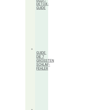
DEEP-
DETOX-
GUIDE
GUIDE:
DIE 7
GRÖSSTEN S
CHLAF-F
EHLER