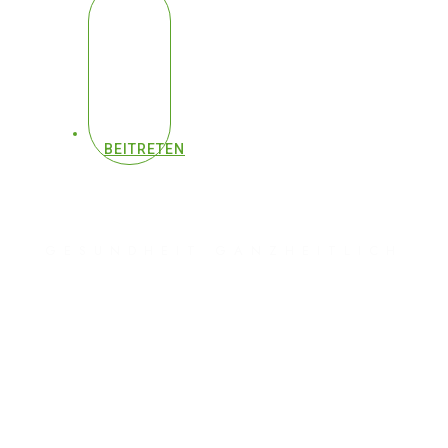
BEITRETEN
GESUNDHEIT GANZHEITLICH
#412 - Warum wird
uns diese heftige
Wahrheit