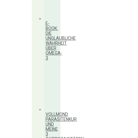
E-
BOOK:
DIE
UNGLAUBLICHE
WAHRHEIT
ÜBER
OMEGA-
3
VOLLMOND
PARASITENKUR
UND
MEINE
3