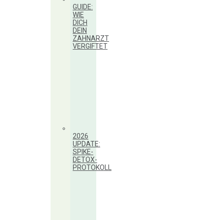
GUIDE:
WIE
DICH
DEIN
ZAHNARZT
VERGIFTET
2026
UPDATE:
SPIKE-
DETOX-
PROTOKOLL