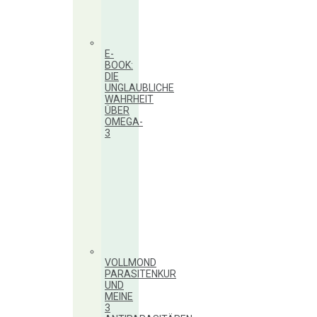
E-
BOOK:
DIE
UNGLAUBLICHE
WAHRHEIT
ÜBER
OMEGA-
3
VOLLMOND
PARASITENKUR
UND
MEINE
3