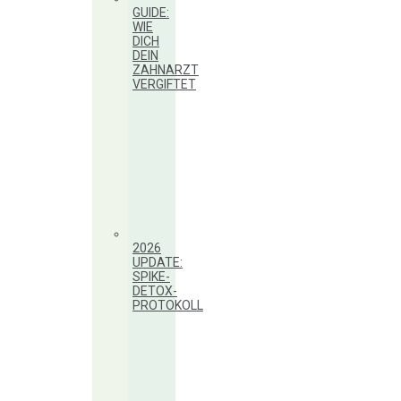
GUIDE:
WIE
DICH
DEIN
ZAHNARZT
VERGIFTET
2026
UPDATE:
SPIKE-
DETOX-
PROTOKOLL