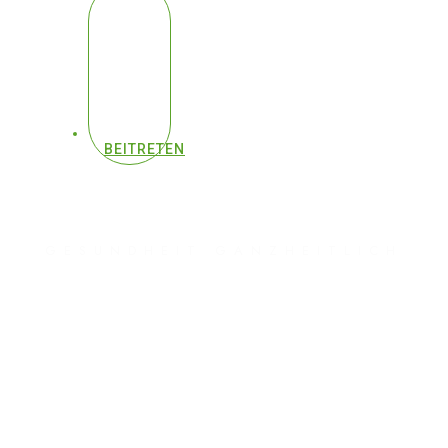
BEITRETEN
GESUNDHEIT GANZHEITLICH
#476 - Ex-Pfizer-
Toxikologe enthüllt
brutale Wahrheit | Dr.