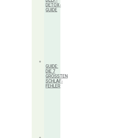
DEEP-
DETOX-
GUIDE
GUIDE:
DIE 7
GRÖSSTEN S
CHLAF-F
EHLER