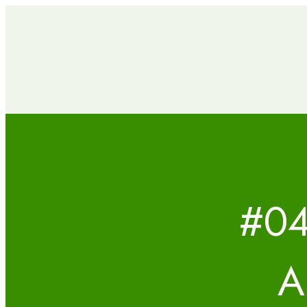
#04
A