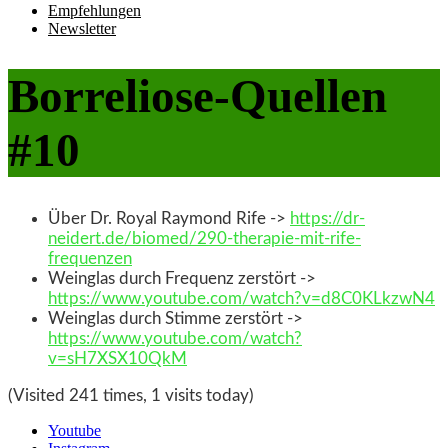
Empfehlungen
Newsletter
Borreliose-Quellen
#10
Über Dr. Royal Raymond Rife ->
https://dr-
neidert.de/biomed/290-therapie-mit-rife-
frequenzen
Weinglas durch Frequenz zerstört ->
https://www.youtube.com/watch?v=d8C0KLkzwN4
Weinglas durch Stimme zerstört ->
https://www.youtube.com/watch?
v=sH7XSX10QkM
(Visited 241 times, 1 visits today)
Youtube