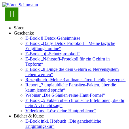

Sören
Geschenke
E-Book 8 Detox-Geheimnisse
E-Book „Daily-Detox-Protokoll – Meine tägliche
Entgiftungsroutine“
E-Book „💉-Schutzprotokoll“
E-Book „Nährstoff-Protokoll für ein Gehirn in
Topform“
E-Book „8 Dinge die dein Gehirn & Nervensystem
lieben werden“
Rezeptbuch „Meine 3 antiparasitären Lieblingsrezepte“
Report „7 unglaubliche Parasiten-Fakten, über die
kaum jemand spricht“
Webinar „Die 6-Säulen-reine-Haut-Formel“
E-Book „5 Fakten über chronische Infektionen, die dir
dein Arzt nicht sagt“
Videokurs „Löse deine Hautprobleme“
Bücher & Kurse
E-Book inkl. Hörbuch „Die ganzheitliche
Entgiftungskur“