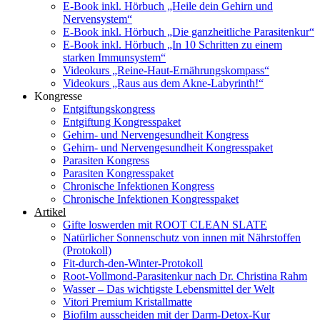
E-Book inkl. Hörbuch „Heile dein Gehirn und
Nervensystem“
E-Book inkl. Hörbuch „Die ganzheitliche Parasitenkur“
E-Book inkl. Hörbuch „In 10 Schritten zu einem
starken Immunsystem“
Videokurs „Reine-Haut-Ernährungskompass“
Videokurs „Raus aus dem Akne-Labyrinth!“
Kongresse
Entgiftungskongress
Entgiftung Kongresspaket
Gehirn- und Nervengesundheit Kongress
Gehirn- und Nervengesundheit Kongresspaket
Parasiten Kongress
Parasiten Kongresspaket
Chronische Infektionen Kongress
Chronische Infektionen Kongresspaket
Artikel
Gifte loswerden mit ROOT CLEAN SLATE
Natürlicher Sonnenschutz von innen mit Nährstoffen
(Protokoll)
Fit-durch-den-Winter-Protokoll
Root-Vollmond-Parasitenkur nach Dr. Christina Rahm
Wasser – Das wichtigste Lebensmittel der Welt
Vitori Premium Kristallmatte
Biofilm ausscheiden mit der Darm-Detox-Kur