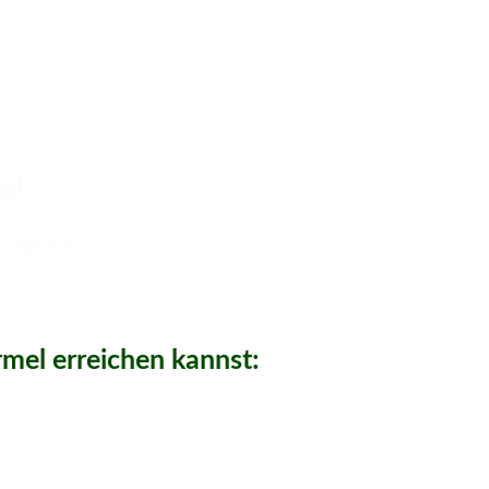
g!
 begehrt!**
mel erreichen kannst: