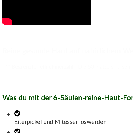
Reine gesunde Haut auf natürlichem We
** Begrenzte Teilnehmerzahl
- Die 50 Plätze sind sehr
Was du mit der 6-Säulen-reine-Haut-For
Eiterpickel und Mitesser loswerden