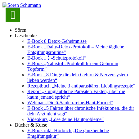

Sören
Geschenke
E-Book 8 Detox-Geheimnisse
E-Book „Daily-Detox-Protokoll – Meine tägliche
Entgiftungsroutine“
E-Book „💉-Schutzprotokoll“
E-Book „Nährstoff-Protokoll für ein Gehirn in
Topform“
E-Book „8 Dinge die dein Gehirn & Nervensystem
lieben werden“
Rezeptbuch „Meine 3 antiparasitären Lieblingsrezepte“
Report „7 unglaubliche Parasiten-Fakten, über die
kaum jemand spricht“
Webinar „Die 6-Säulen-reine-Haut-Formel“
E-Book „5 Fakten über chronische Infektionen, die dir
dein Arzt nicht sagt“
Videokurs „Löse deine Hautprobleme“
Bücher & Kurse
E-Book inkl. Hörbuch „Die ganzheitliche
Entgiftungskur“