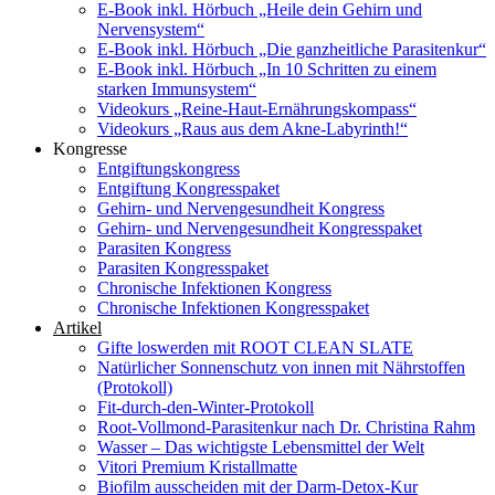
E-Book inkl. Hörbuch „Heile dein Gehirn und
Nervensystem“
E-Book inkl. Hörbuch „Die ganzheitliche Parasitenkur“
E-Book inkl. Hörbuch „In 10 Schritten zu einem
starken Immunsystem“
Videokurs „Reine-Haut-Ernährungskompass“
Videokurs „Raus aus dem Akne-Labyrinth!“
Kongresse
Entgiftungskongress
Entgiftung Kongresspaket
Gehirn- und Nervengesundheit Kongress
Gehirn- und Nervengesundheit Kongresspaket
Parasiten Kongress
Parasiten Kongresspaket
Chronische Infektionen Kongress
Chronische Infektionen Kongresspaket
Artikel
Gifte loswerden mit ROOT CLEAN SLATE
Natürlicher Sonnenschutz von innen mit Nährstoffen
(Protokoll)
Fit-durch-den-Winter-Protokoll
Root-Vollmond-Parasitenkur nach Dr. Christina Rahm
Wasser – Das wichtigste Lebensmittel der Welt
Vitori Premium Kristallmatte
Biofilm ausscheiden mit der Darm-Detox-Kur