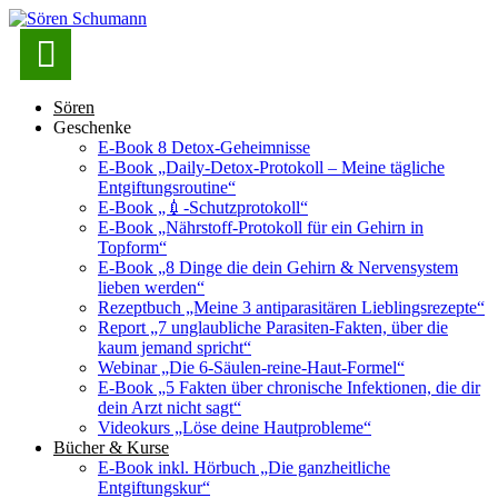

Sören
Geschenke
E-Book 8 Detox-Geheimnisse
E-Book „Daily-Detox-Protokoll – Meine tägliche
Entgiftungsroutine“
E-Book „💉-Schutzprotokoll“
E-Book „Nährstoff-Protokoll für ein Gehirn in
Topform“
E-Book „8 Dinge die dein Gehirn & Nervensystem
lieben werden“
Rezeptbuch „Meine 3 antiparasitären Lieblingsrezepte“
Report „7 unglaubliche Parasiten-Fakten, über die
kaum jemand spricht“
Webinar „Die 6-Säulen-reine-Haut-Formel“
E-Book „5 Fakten über chronische Infektionen, die dir
dein Arzt nicht sagt“
Videokurs „Löse deine Hautprobleme“
Bücher & Kurse
E-Book inkl. Hörbuch „Die ganzheitliche
Entgiftungskur“