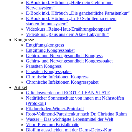
E-Book inkl. Hörbuch „Heile dein Gehirn und
Nervensystem“
E-Book inkl. Hörbuch „Die ganzheitliche Parasitenkur“
E-Book inkl. Hörbuch „In 10 Schritten zu einem
starken Immunsystem“
Videokurs „Reine-Haut-Ernährungskompass“
Videokurs „Raus aus dem Akne-Labyrinth!“
Kongresse
Entgiftungskongress
Entgiftung Kongresspaket
Gehirn- und Nervengesundheit Kongress
Gehirn- und Nervengesundheit Kongresspaket
Parasiten Kongress
Parasiten Kongresspaket
Chronische Infektionen Kongress
Chronische Infektionen Kongresspaket
Artikel
Gifte loswerden mit ROOT CLEAN SLATE
Natürlicher Sonnenschutz von innen mit Nährstoffen
(Protokoll)
Fit-durch-den-Winter-Protokoll
Root-Vollmond-Parasitenkur nach Dr. Christina Rahm
Wasser – Das wichtigste Lebensmittel der Welt
Vitori Premium Kristallmatte
Biofilm ausscheiden mit der Darm-Detox-Kur