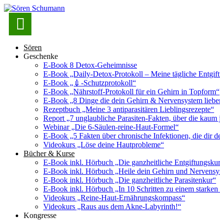

Sören
Geschenke
E-Book 8 Detox-Geheimnisse
E-Book „Daily-Detox-Protokoll – Meine tägliche Entgift
E-Book „💉-Schutzprotokoll“
E-Book „Nährstoff-Protokoll für ein Gehirn in Topform“
E-Book „8 Dinge die dein Gehirn & Nervensystem lieb
Rezeptbuch „Meine 3 antiparasitären Lieblingsrezepte“
Report „7 unglaubliche Parasiten-Fakten, über die kaum 
Webinar „Die 6-Säulen-reine-Haut-Formel“
E-Book „5 Fakten über chronische Infektionen, die dir de
Videokurs „Löse deine Hautprobleme“
Bücher & Kurse
E-Book inkl. Hörbuch „Die ganzheitliche Entgiftungsku
E-Book inkl. Hörbuch „Heile dein Gehirn und Nervens
E-Book inkl. Hörbuch „Die ganzheitliche Parasitenkur“
E-Book inkl. Hörbuch „In 10 Schritten zu einem starke
Videokurs „Reine-Haut-Ernährungskompass“
Videokurs „Raus aus dem Akne-Labyrinth!“
Kongresse