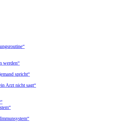
ungsroutine“
en werden“
jemand spricht“
in Arzt nicht sagt“
r“
ystem“
n Immunsystem“