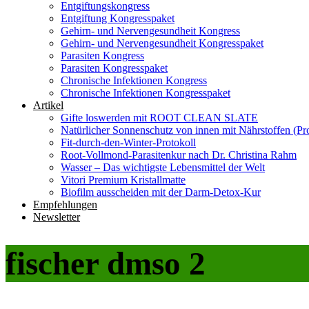
Entgiftungskongress
Entgiftung Kongresspaket
Gehirn- und Nervengesundheit Kongress
Gehirn- und Nervengesundheit Kongresspaket
Parasiten Kongress
Parasiten Kongresspaket
Chronische Infektionen Kongress
Chronische Infektionen Kongresspaket
Artikel
Gifte loswerden mit ROOT CLEAN SLATE
Natürlicher Sonnenschutz von innen mit Nährstoffen (Pro
Fit-durch-den-Winter-Protokoll
Root-Vollmond-Parasitenkur nach Dr. Christina Rahm
Wasser – Das wichtigste Lebensmittel der Welt
Vitori Premium Kristallmatte
Biofilm ausscheiden mit der Darm-Detox-Kur
Empfehlungen
Newsletter
fischer dmso 2