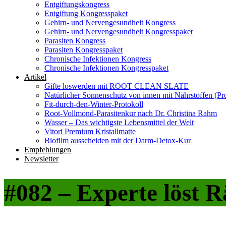
Entgiftungskongress
Entgiftung Kongresspaket
Gehirn- und Nervengesundheit Kongress
Gehirn- und Nervengesundheit Kongresspaket
Parasiten Kongress
Parasiten Kongresspaket
Chronische Infektionen Kongress
Chronische Infektionen Kongresspaket
Artikel
Gifte loswerden mit ROOT CLEAN SLATE
Natürlicher Sonnenschutz von innen mit Nährstoffen (Pro
Fit-durch-den-Winter-Protokoll
Root-Vollmond-Parasitenkur nach Dr. Christina Rahm
Wasser – Das wichtigste Lebensmittel der Welt
Vitori Premium Kristallmatte
Biofilm ausscheiden mit der Darm-Detox-Kur
Empfehlungen
Newsletter
#082 – Experte löst 