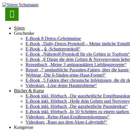

Sören
Geschenke
E-Book 8 Detox-Geheimnisse
E-Book „Daily-Detox-Protokoll – Meine tägliche Entgift
E-Book „💉-Schutzprotokoll“
E-Book „Nährstoff-Protokoll für ein Gehirn in Topform“
E-Book „8 Dinge die dein Gehirn & Nervensystem lieb
Rezeptbuch „Meine 3 antiparasitären Lieblingsrezepte“
Report „7 unglaubliche Parasiten-Fakten, über die kaum 
Webinar „Die 6-Säulen-reine-Haut-Formel“
E-Book „5 Fakten über chronische Infektionen, die dir de
Videokurs „Löse deine Hautprobleme“
Bücher & Kurse
E-Book inkl. Hörbuch „Die ganzheitliche Entgiftungsku
E-Book inkl. Hörbuch „Heile dein Gehirn und Nervens
E-Book inkl. Hörbuch „Die ganzheitliche Parasitenkur“
E-Book inkl. Hörbuch „In 10 Schritten zu einem starke
Videokurs „Reine-Haut-Ernährungskompass“
Videokurs „Raus aus dem Akne-Labyrinth!“
Kongresse