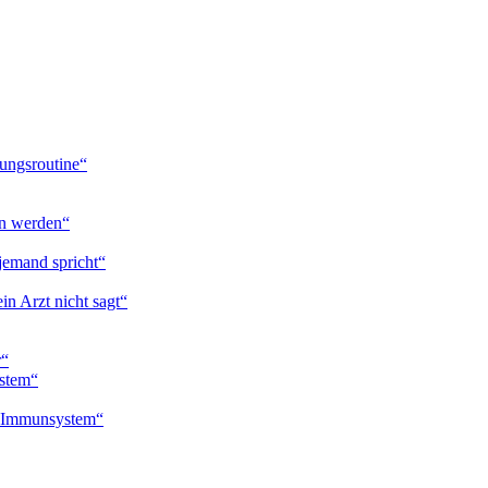
ungsroutine“
en werden“
jemand spricht“
in Arzt nicht sagt“
r“
ystem“
n Immunsystem“