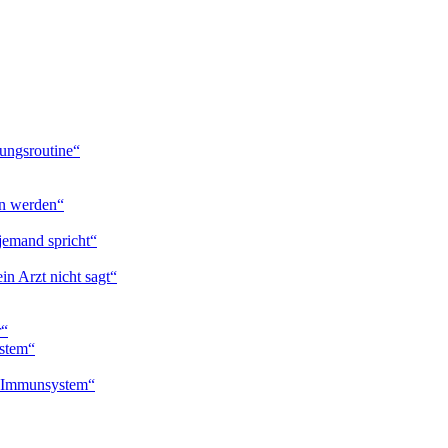
ungsroutine“
en werden“
jemand spricht“
in Arzt nicht sagt“
r“
ystem“
n Immunsystem“