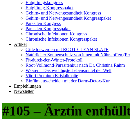
Entgiftungskongress
Entgiftung Kongresspaket
Gehirn- und Nervengesundheit Kongress
Gehirn- und Nervengesundheit Kongresspaket
Parasiten Kongress
Parasiten Kongresspaket
Chronische Infektionen Kongress
Chronische Infektionen Kongresspaket
Artikel
Gifte loswerden mit ROOT CLEAN SLATE
Natürlicher Sonnenschutz von innen mit Nährstoffen (Pro
Fit-durch-den-Winter-Protokoll
Root-Vollmond-Parasitenkur nach Dr. Christina Rahm
Wasser – Das wichtigste Lebensmittel der Welt
Vitori Premium Kristallmatte
Biofilm ausscheiden mit der Darm-Detox-Kur
Empfehlungen
Newsletter
#105 – Ärztin enthüll