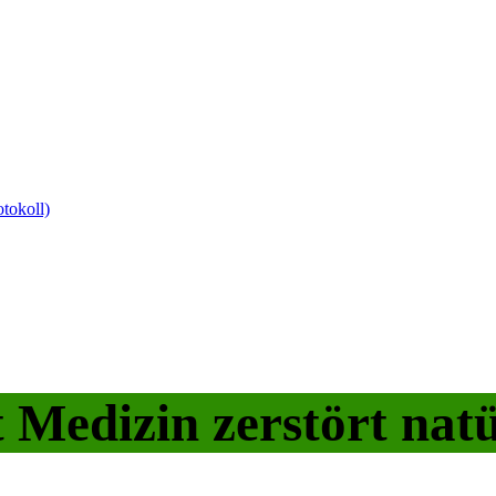
tokoll)
t Medizin zerstört nat