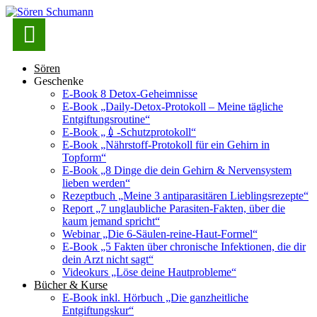

Sören
Geschenke
E-Book 8 Detox-Geheimnisse
E-Book „Daily-Detox-Protokoll – Meine tägliche
Entgiftungsroutine“
E-Book „💉-Schutzprotokoll“
E-Book „Nährstoff-Protokoll für ein Gehirn in
Topform“
E-Book „8 Dinge die dein Gehirn & Nervensystem
lieben werden“
Rezeptbuch „Meine 3 antiparasitären Lieblingsrezepte“
Report „7 unglaubliche Parasiten-Fakten, über die
kaum jemand spricht“
Webinar „Die 6-Säulen-reine-Haut-Formel“
E-Book „5 Fakten über chronische Infektionen, die dir
dein Arzt nicht sagt“
Videokurs „Löse deine Hautprobleme“
Bücher & Kurse
E-Book inkl. Hörbuch „Die ganzheitliche
Entgiftungskur“