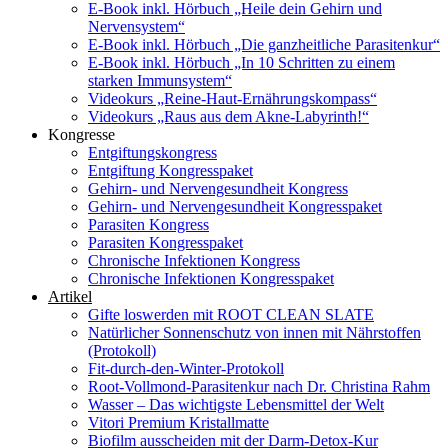
E-Book inkl. Hörbuch „Heile dein Gehirn und
Nervensystem“
E-Book inkl. Hörbuch „Die ganzheitliche Parasitenkur“
E-Book inkl. Hörbuch „In 10 Schritten zu einem
starken Immunsystem“
Videokurs „Reine-Haut-Ernährungskompass“
Videokurs „Raus aus dem Akne-Labyrinth!“
Kongresse
Entgiftungskongress
Entgiftung Kongresspaket
Gehirn- und Nervengesundheit Kongress
Gehirn- und Nervengesundheit Kongresspaket
Parasiten Kongress
Parasiten Kongresspaket
Chronische Infektionen Kongress
Chronische Infektionen Kongresspaket
Artikel
Gifte loswerden mit ROOT CLEAN SLATE
Natürlicher Sonnenschutz von innen mit Nährstoffen
(Protokoll)
Fit-durch-den-Winter-Protokoll
Root-Vollmond-Parasitenkur nach Dr. Christina Rahm
Wasser – Das wichtigste Lebensmittel der Welt
Vitori Premium Kristallmatte
Biofilm ausscheiden mit der Darm-Detox-Kur