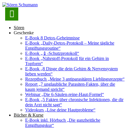

Sören
Geschenke
E-Book 8 Detox-Geheimnisse
E-Book „Daily-Detox-Protokoll – Meine tägliche
Entgiftungsroutine“
E-Book „💉-Schutzprotokoll“
E-Book „Nährstoff-Protokoll für ein Gehirn in
Topform“
E-Book „8 Dinge die dein Gehirn & Nervensystem
lieben werden“
Rezeptbuch „Meine 3 antiparasitären Lieblingsrezepte“
Report „7 unglaubliche Parasiten-Fakten, über die
kaum jemand spricht“
Webinar „Die 6-Säulen-reine-Haut-Formel“
E-Book „5 Fakten über chronische Infektionen, die dir
dein Arzt nicht sagt“
Videokurs „Löse deine Hautprobleme“
Bücher & Kurse
E-Book inkl. Hörbuch „Die ganzheitliche
Entgiftungskur“