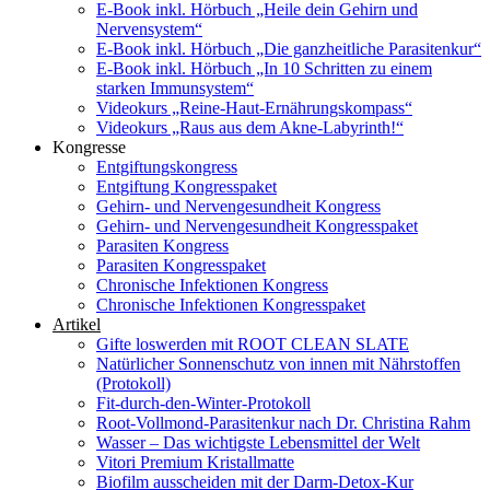
E-Book inkl. Hörbuch „Heile dein Gehirn und
Nervensystem“
E-Book inkl. Hörbuch „Die ganzheitliche Parasitenkur“
E-Book inkl. Hörbuch „In 10 Schritten zu einem
starken Immunsystem“
Videokurs „Reine-Haut-Ernährungskompass“
Videokurs „Raus aus dem Akne-Labyrinth!“
Kongresse
Entgiftungskongress
Entgiftung Kongresspaket
Gehirn- und Nervengesundheit Kongress
Gehirn- und Nervengesundheit Kongresspaket
Parasiten Kongress
Parasiten Kongresspaket
Chronische Infektionen Kongress
Chronische Infektionen Kongresspaket
Artikel
Gifte loswerden mit ROOT CLEAN SLATE
Natürlicher Sonnenschutz von innen mit Nährstoffen
(Protokoll)
Fit-durch-den-Winter-Protokoll
Root-Vollmond-Parasitenkur nach Dr. Christina Rahm
Wasser – Das wichtigste Lebensmittel der Welt
Vitori Premium Kristallmatte
Biofilm ausscheiden mit der Darm-Detox-Kur