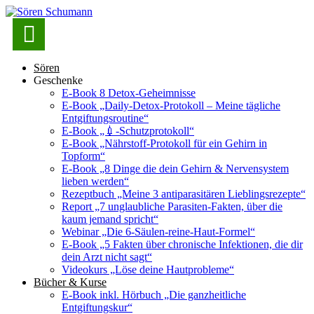

Sören
Geschenke
E-Book 8 Detox-Geheimnisse
E-Book „Daily-Detox-Protokoll – Meine tägliche
Entgiftungsroutine“
E-Book „💉-Schutzprotokoll“
E-Book „Nährstoff-Protokoll für ein Gehirn in
Topform“
E-Book „8 Dinge die dein Gehirn & Nervensystem
lieben werden“
Rezeptbuch „Meine 3 antiparasitären Lieblingsrezepte“
Report „7 unglaubliche Parasiten-Fakten, über die
kaum jemand spricht“
Webinar „Die 6-Säulen-reine-Haut-Formel“
E-Book „5 Fakten über chronische Infektionen, die dir
dein Arzt nicht sagt“
Videokurs „Löse deine Hautprobleme“
Bücher & Kurse
E-Book inkl. Hörbuch „Die ganzheitliche
Entgiftungskur“