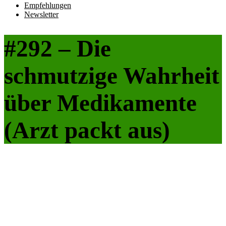
Empfehlungen
Newsletter
#292 – Die
schmutzige Wahrheit
über Medikamente
(Arzt packt aus)