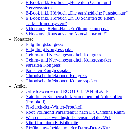
E-Book inkl. Hörbuch „Heile dein Gehirn und
Nervensystem“
E-Book inkl. Hörbuch „Die ganzheitliche Parasitenkur“
E-Book inkl. Hörbuch „In 10 Schritten zu einem
starken Immunsystem“
Videokurs „Reine-Haut-Ernährungskompass“
Videokurs „Raus aus dem Akne-Labyrinth!“
Kongresse
Entgiftungskongress
Entgiftung Kongresspaket
Gehirn- und Nervengesundheit Kongress
Gehirn- und Nervengesundheit Kongresspaket
Parasiten Kongress
Parasiten Kongresspaket
Chronische Infektionen Kongress
Chronische Infektionen Kongresspaket
Artikel
Gifte loswerden mit ROOT CLEAN SLATE
Natürlicher Sonnenschutz von innen mit Nährstoffen
(Protokoll)
Fit-durch-den-Winter-Protokoll
Root-Vollmond-Parasitenkur nach Dr. Christina Rahm
Wasser – Das wichtigste Lebensmittel der Welt
Vitori Premium Kristallmatte
Biofilm ausscheiden mit der Darm-Detox-Kur