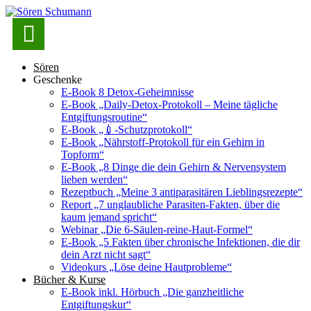

Sören
Geschenke
E-Book 8 Detox-Geheimnisse
E-Book „Daily-Detox-Protokoll – Meine tägliche
Entgiftungsroutine“
E-Book „💉-Schutzprotokoll“
E-Book „Nährstoff-Protokoll für ein Gehirn in
Topform“
E-Book „8 Dinge die dein Gehirn & Nervensystem
lieben werden“
Rezeptbuch „Meine 3 antiparasitären Lieblingsrezepte“
Report „7 unglaubliche Parasiten-Fakten, über die
kaum jemand spricht“
Webinar „Die 6-Säulen-reine-Haut-Formel“
E-Book „5 Fakten über chronische Infektionen, die dir
dein Arzt nicht sagt“
Videokurs „Löse deine Hautprobleme“
Bücher & Kurse
E-Book inkl. Hörbuch „Die ganzheitliche
Entgiftungskur“