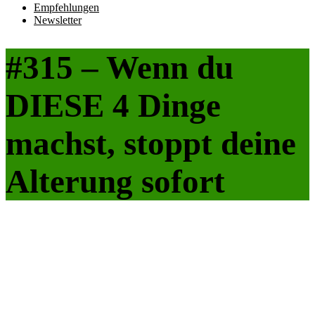
Empfehlungen
Newsletter
#315 – Wenn du
DIESE 4 Dinge
machst, stoppt deine
Alterung sofort