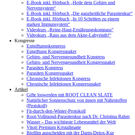
E-Book inkl. Hörbuch „Heile dein Gehirn und
Nervensystem“
E-Book inkl. Hörbuch „Die ganzheitliche Parasitenkur“
E-Book inkl. Hörbuch „In 10 Schritten zu einem
starken Immunsystem“
Videokurs „Reine-Haut-Ernährungskompass“
Videokurs „Raus aus dem Akne-Labyrinth!“
Kongresse
Entgiftungskongress
Entgiftung Kongresspaket
Gehirn- und Nervengesundheit Kongress
Gehirn- und Nervengesundheit Kongresspaket
Parasiten Kongress
Parasiten Kongresspaket
Chronische Infektionen Kongress
Chronische Infektionen Kongresspaket
Artikel
Gifte loswerden mit ROOT CLEAN SLATE
Natürlicher Sonnenschutz von innen mit Nährstoffen
(Protokoll)
Fit-durch-den-Winter-Protokoll
Root-Vollmond-Parasitenkur nach Dr. Christina Rahm
Wasser – Das wichtigste Lebensmittel der Welt
Vitori Premium Kristallmatte
Biofilm ausscheiden mit der Darm-Detox-Kur