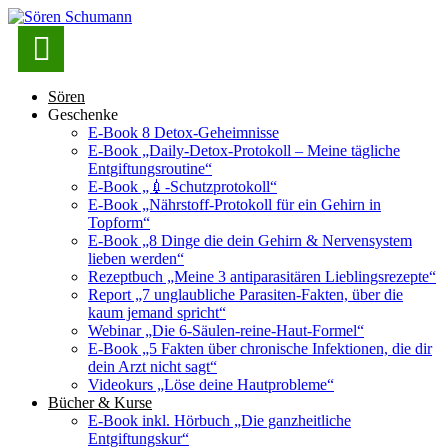

Sören
Geschenke
E-Book 8 Detox-Geheimnisse
E-Book „Daily-Detox-Protokoll – Meine tägliche
Entgiftungsroutine“
E-Book „💉-Schutzprotokoll“
E-Book „Nährstoff-Protokoll für ein Gehirn in
Topform“
E-Book „8 Dinge die dein Gehirn & Nervensystem
lieben werden“
Rezeptbuch „Meine 3 antiparasitären Lieblingsrezepte“
Report „7 unglaubliche Parasiten-Fakten, über die
kaum jemand spricht“
Webinar „Die 6-Säulen-reine-Haut-Formel“
E-Book „5 Fakten über chronische Infektionen, die dir
dein Arzt nicht sagt“
Videokurs „Löse deine Hautprobleme“
Bücher & Kurse
E-Book inkl. Hörbuch „Die ganzheitliche
Entgiftungskur“