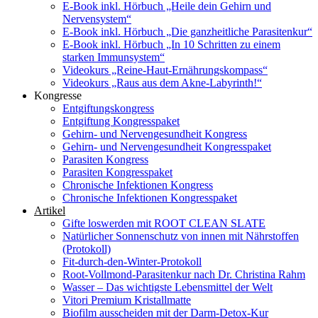
E-Book inkl. Hörbuch „Heile dein Gehirn und
Nervensystem“
E-Book inkl. Hörbuch „Die ganzheitliche Parasitenkur“
E-Book inkl. Hörbuch „In 10 Schritten zu einem
starken Immunsystem“
Videokurs „Reine-Haut-Ernährungskompass“
Videokurs „Raus aus dem Akne-Labyrinth!“
Kongresse
Entgiftungskongress
Entgiftung Kongresspaket
Gehirn- und Nervengesundheit Kongress
Gehirn- und Nervengesundheit Kongresspaket
Parasiten Kongress
Parasiten Kongresspaket
Chronische Infektionen Kongress
Chronische Infektionen Kongresspaket
Artikel
Gifte loswerden mit ROOT CLEAN SLATE
Natürlicher Sonnenschutz von innen mit Nährstoffen
(Protokoll)
Fit-durch-den-Winter-Protokoll
Root-Vollmond-Parasitenkur nach Dr. Christina Rahm
Wasser – Das wichtigste Lebensmittel der Welt
Vitori Premium Kristallmatte
Biofilm ausscheiden mit der Darm-Detox-Kur