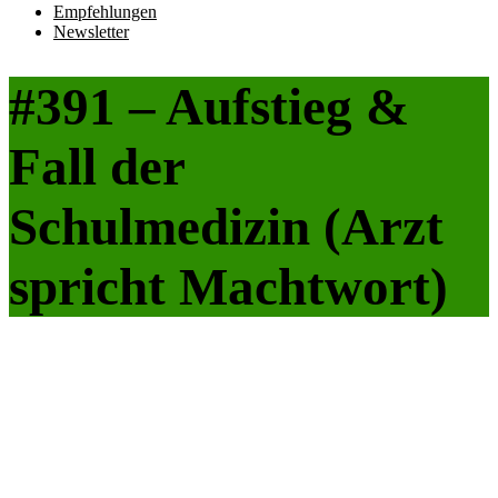
Empfehlungen
Newsletter
#391 – Aufstieg &
Fall der
Schulmedizin (Arzt
spricht Machtwort)