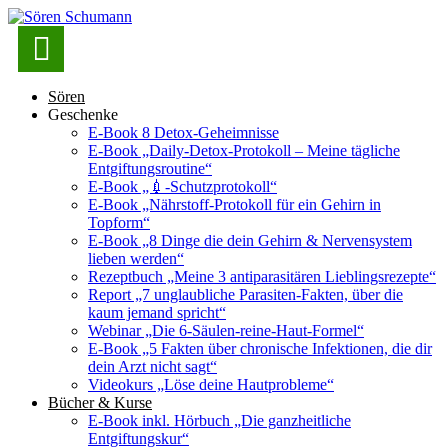

Sören
Geschenke
E-Book 8 Detox-Geheimnisse
E-Book „Daily-Detox-Protokoll – Meine tägliche
Entgiftungsroutine“
E-Book „💉-Schutzprotokoll“
E-Book „Nährstoff-Protokoll für ein Gehirn in
Topform“
E-Book „8 Dinge die dein Gehirn & Nervensystem
lieben werden“
Rezeptbuch „Meine 3 antiparasitären Lieblingsrezepte“
Report „7 unglaubliche Parasiten-Fakten, über die
kaum jemand spricht“
Webinar „Die 6-Säulen-reine-Haut-Formel“
E-Book „5 Fakten über chronische Infektionen, die dir
dein Arzt nicht sagt“
Videokurs „Löse deine Hautprobleme“
Bücher & Kurse
E-Book inkl. Hörbuch „Die ganzheitliche
Entgiftungskur“