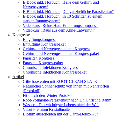
E-Book inkl. Hörbuch „Heile dein Gehirn und
Nervensystem“
E-Book inkl. Hörbuch „Die ganzheitliche Parasitenkur“
E-Book inkl. Hörbuch „In 10 Schritten zu einem
starken Immunsystem“
Videokurs „Reine-Haut-Ernährungskompass“
Videokurs „Raus aus dem Akne-Labyrinth!“
Kongresse
Entgiftungskongress
Entgiftung Kongresspaket
Gehirn- und Nervengesundheit Kongress
Gehirn- und Nervengesundheit Kongresspaket
Parasiten Kongress
Parasiten Kongresspaket
Chronische Infektionen Kongress
Chronische Infektionen Kongresspaket
Artikel
Gifte loswerden mit ROOT CLEAN SLATE
Natürlicher Sonnenschutz von innen mit Nährstoffen
(Protokoll)
Fit-durch-den-Winter-Protokoll
Root-Vollmond-Parasitenkur nach Dr. Christina Rahm
Wasser – Das wichtigste Lebensmittel der Welt
Vitori Premium Kristallmatte
Biofilm ausscheiden mit der Darm-Detox-Kur