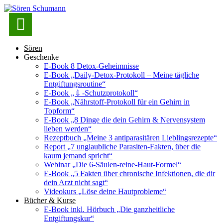

Sören
Geschenke
E-Book 8 Detox-Geheimnisse
E-Book „Daily-Detox-Protokoll – Meine tägliche
Entgiftungsroutine“
E-Book „💉-Schutzprotokoll“
E-Book „Nährstoff-Protokoll für ein Gehirn in
Topform“
E-Book „8 Dinge die dein Gehirn & Nervensystem
lieben werden“
Rezeptbuch „Meine 3 antiparasitären Lieblingsrezepte“
Report „7 unglaubliche Parasiten-Fakten, über die
kaum jemand spricht“
Webinar „Die 6-Säulen-reine-Haut-Formel“
E-Book „5 Fakten über chronische Infektionen, die dir
dein Arzt nicht sagt“
Videokurs „Löse deine Hautprobleme“
Bücher & Kurse
E-Book inkl. Hörbuch „Die ganzheitliche
Entgiftungskur“