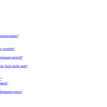
ungsroutine“
en werden“
jemand spricht“
in Arzt nicht sagt“
r“
ystem“
n Immunsystem“