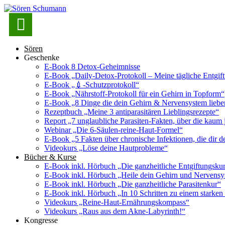

Sören
Geschenke
E-Book 8 Detox-Geheimnisse
E-Book „Daily-Detox-Protokoll – Meine tägliche Entgift
E-Book „💉-Schutzprotokoll“
E-Book „Nährstoff-Protokoll für ein Gehirn in Topform“
E-Book „8 Dinge die dein Gehirn & Nervensystem lieb
Rezeptbuch „Meine 3 antiparasitären Lieblingsrezepte“
Report „7 unglaubliche Parasiten-Fakten, über die kaum 
Webinar „Die 6-Säulen-reine-Haut-Formel“
E-Book „5 Fakten über chronische Infektionen, die dir de
Videokurs „Löse deine Hautprobleme“
Bücher & Kurse
E-Book inkl. Hörbuch „Die ganzheitliche Entgiftungsku
E-Book inkl. Hörbuch „Heile dein Gehirn und Nervens
E-Book inkl. Hörbuch „Die ganzheitliche Parasitenkur“
E-Book inkl. Hörbuch „In 10 Schritten zu einem starke
Videokurs „Reine-Haut-Ernährungskompass“
Videokurs „Raus aus dem Akne-Labyrinth!“
Kongresse