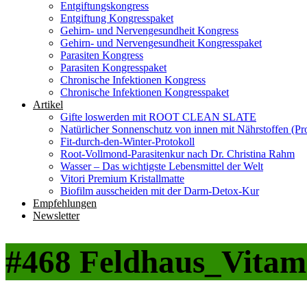
Entgiftungskongress
Entgiftung Kongresspaket
Gehirn- und Nervengesundheit Kongress
Gehirn- und Nervengesundheit Kongresspaket
Parasiten Kongress
Parasiten Kongresspaket
Chronische Infektionen Kongress
Chronische Infektionen Kongresspaket
Artikel
Gifte loswerden mit ROOT CLEAN SLATE
Natürlicher Sonnenschutz von innen mit Nährstoffen (Pro
Fit-durch-den-Winter-Protokoll
Root-Vollmond-Parasitenkur nach Dr. Christina Rahm
Wasser – Das wichtigste Lebensmittel der Welt
Vitori Premium Kristallmatte
Biofilm ausscheiden mit der Darm-Detox-Kur
Empfehlungen
Newsletter
#468 Feldhaus_Vitam