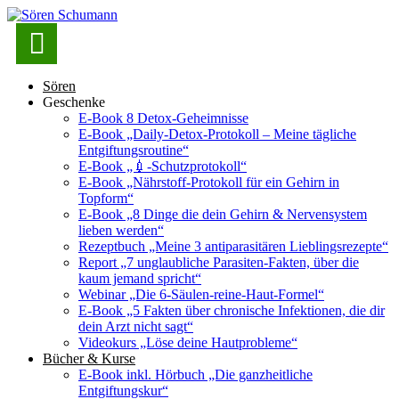

Sören
Geschenke
E-Book 8 Detox-Geheimnisse
E-Book „Daily-Detox-Protokoll – Meine tägliche
Entgiftungsroutine“
E-Book „💉-Schutzprotokoll“
E-Book „Nährstoff-Protokoll für ein Gehirn in
Topform“
E-Book „8 Dinge die dein Gehirn & Nervensystem
lieben werden“
Rezeptbuch „Meine 3 antiparasitären Lieblingsrezepte“
Report „7 unglaubliche Parasiten-Fakten, über die
kaum jemand spricht“
Webinar „Die 6-Säulen-reine-Haut-Formel“
E-Book „5 Fakten über chronische Infektionen, die dir
dein Arzt nicht sagt“
Videokurs „Löse deine Hautprobleme“
Bücher & Kurse
E-Book inkl. Hörbuch „Die ganzheitliche
Entgiftungskur“