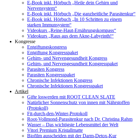
E-Book inkl. Hörbuch „Heile dein Gehirn und
Nervensystem“
E-Book inkl. Hörbuch „Die ganzheitliche Parasitenkur“
E-Book inkl. Hörbuch „In 10 Schritten zu einem
starken Immunsystem“
Videokurs „Reine-Haut-Ernährungskompass“
Videokurs „Raus aus dem Akne-Labyrinth!“
Kongresse
Entgiftungskongress
Entgiftung Kongresspaket
Gehirn- und Nervengesundheit Kongress
Gehirn- und Nervengesundheit Kongresspaket
Parasiten Kongress
Parasiten Kongresspaket
Chronische Infektionen Kongress
Chronische Infektionen Kongresspaket
Artikel
Gifte loswerden mit ROOT CLEAN SLATE
Natürlicher Sonnenschutz von innen mit Nährstoffen
(Protokoll)
Fit-durch-den-Winter-Protokoll
Root-Vollmond-Parasitenkur nach Dr. Christina Rahm
Wasser – Das wichtigste Lebensmittel der Welt
Vitori Premium Kristallmatte
Biofilm ausscheiden mit der Darm-Detox-Kur