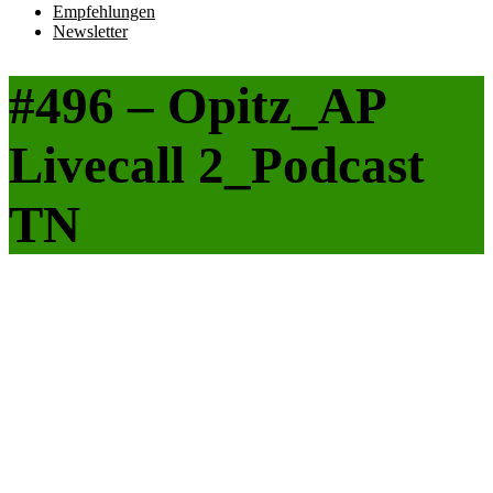
Empfehlungen
Newsletter
#496 – Opitz_AP
Livecall 2_Podcast
TN