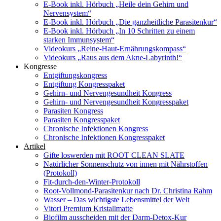
E-Book inkl. Hörbuch „Heile dein Gehirn und
Nervensystem“
E-Book inkl. Hörbuch „Die ganzheitliche Parasitenkur“
E-Book inkl. Hörbuch „In 10 Schritten zu einem
starken Immunsystem“
Videokurs „Reine-Haut-Ernährungskompass“
Videokurs „Raus aus dem Akne-Labyrinth!“
Kongresse
Entgiftungskongress
Entgiftung Kongresspaket
Gehirn- und Nervengesundheit Kongress
Gehirn- und Nervengesundheit Kongresspaket
Parasiten Kongress
Parasiten Kongresspaket
Chronische Infektionen Kongress
Chronische Infektionen Kongresspaket
Artikel
Gifte loswerden mit ROOT CLEAN SLATE
Natürlicher Sonnenschutz von innen mit Nährstoffen
(Protokoll)
Fit-durch-den-Winter-Protokoll
Root-Vollmond-Parasitenkur nach Dr. Christina Rahm
Wasser – Das wichtigste Lebensmittel der Welt
Vitori Premium Kristallmatte
Biofilm ausscheiden mit der Darm-Detox-Kur