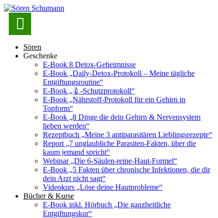

Sören
Geschenke
E-Book 8 Detox-Geheimnisse
E-Book „Daily-Detox-Protokoll – Meine tägliche
Entgiftungsroutine“
E-Book „💉-Schutzprotokoll“
E-Book „Nährstoff-Protokoll für ein Gehirn in
Topform“
E-Book „8 Dinge die dein Gehirn & Nervensystem
lieben werden“
Rezeptbuch „Meine 3 antiparasitären Lieblingsrezepte“
Report „7 unglaubliche Parasiten-Fakten, über die
kaum jemand spricht“
Webinar „Die 6-Säulen-reine-Haut-Formel“
E-Book „5 Fakten über chronische Infektionen, die dir
dein Arzt nicht sagt“
Videokurs „Löse deine Hautprobleme“
Bücher & Kurse
E-Book inkl. Hörbuch „Die ganzheitliche
Entgiftungskur“