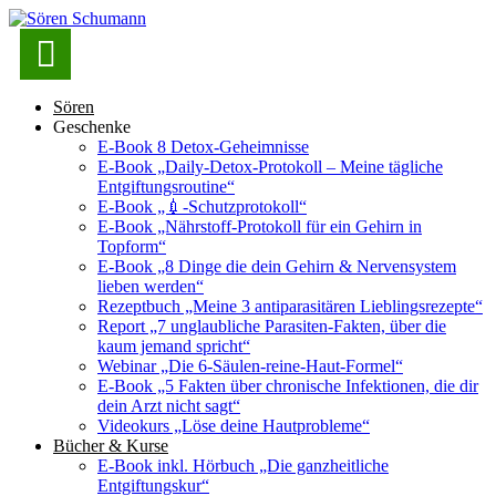

Sören
Geschenke
E-Book 8 Detox-Geheimnisse
E-Book „Daily-Detox-Protokoll – Meine tägliche
Entgiftungsroutine“
E-Book „💉-Schutzprotokoll“
E-Book „Nährstoff-Protokoll für ein Gehirn in
Topform“
E-Book „8 Dinge die dein Gehirn & Nervensystem
lieben werden“
Rezeptbuch „Meine 3 antiparasitären Lieblingsrezepte“
Report „7 unglaubliche Parasiten-Fakten, über die
kaum jemand spricht“
Webinar „Die 6-Säulen-reine-Haut-Formel“
E-Book „5 Fakten über chronische Infektionen, die dir
dein Arzt nicht sagt“
Videokurs „Löse deine Hautprobleme“
Bücher & Kurse
E-Book inkl. Hörbuch „Die ganzheitliche
Entgiftungskur“