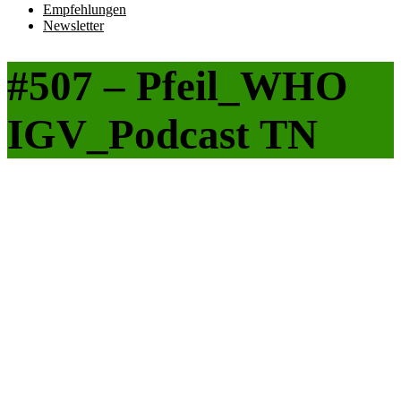
Empfehlungen
Newsletter
#507 – Pfeil_WHO
IGV_Podcast TN