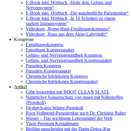
E-Book inkl. Hörbuch „Heile dein Gehirn und
Nervensystem“
E-Book inkl. Hörbuch „Die ganzheitliche Parasitenkur“
E-Book inkl. Hörbuch „In 10 Schritten zu einem
starken Immunsystem“
Videokurs „Reine-Haut-Ernährungskompass“
Videokurs „Raus aus dem Akne-Labyrinth!“
Kongresse
Entgiftungskongress
Entgiftung Kongresspaket
Gehirn- und Nervengesundheit Kongress
Gehirn- und Nervengesundheit Kongresspaket
Parasiten Kongress
Parasiten Kongresspaket
Chronische Infektionen Kongress
Chronische Infektionen Kongresspaket
Artikel
Gifte loswerden mit ROOT CLEAN SLATE
Natürlicher Sonnenschutz von innen mit Nährstoffen
(Protokoll)
Fit-durch-den-Winter-Protokoll
Root-Vollmond-Parasitenkur nach Dr. Christina Rahm
Wasser – Das wichtigste Lebensmittel der Welt
Vitori Premium Kristallmatte
Biofilm ausscheiden mit der Darm-Detox-Kur