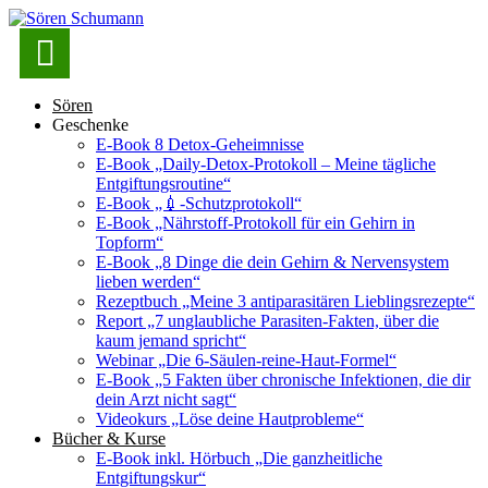

Sören
Geschenke
E-Book 8 Detox-Geheimnisse
E-Book „Daily-Detox-Protokoll – Meine tägliche
Entgiftungsroutine“
E-Book „💉-Schutzprotokoll“
E-Book „Nährstoff-Protokoll für ein Gehirn in
Topform“
E-Book „8 Dinge die dein Gehirn & Nervensystem
lieben werden“
Rezeptbuch „Meine 3 antiparasitären Lieblingsrezepte“
Report „7 unglaubliche Parasiten-Fakten, über die
kaum jemand spricht“
Webinar „Die 6-Säulen-reine-Haut-Formel“
E-Book „5 Fakten über chronische Infektionen, die dir
dein Arzt nicht sagt“
Videokurs „Löse deine Hautprobleme“
Bücher & Kurse
E-Book inkl. Hörbuch „Die ganzheitliche
Entgiftungskur“