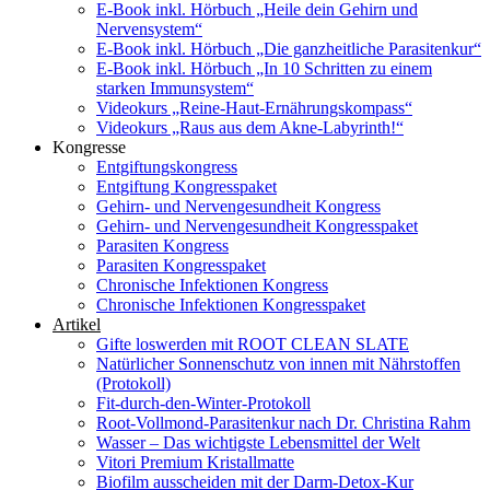
E-Book inkl. Hörbuch „Heile dein Gehirn und
Nervensystem“
E-Book inkl. Hörbuch „Die ganzheitliche Parasitenkur“
E-Book inkl. Hörbuch „In 10 Schritten zu einem
starken Immunsystem“
Videokurs „Reine-Haut-Ernährungskompass“
Videokurs „Raus aus dem Akne-Labyrinth!“
Kongresse
Entgiftungskongress
Entgiftung Kongresspaket
Gehirn- und Nervengesundheit Kongress
Gehirn- und Nervengesundheit Kongresspaket
Parasiten Kongress
Parasiten Kongresspaket
Chronische Infektionen Kongress
Chronische Infektionen Kongresspaket
Artikel
Gifte loswerden mit ROOT CLEAN SLATE
Natürlicher Sonnenschutz von innen mit Nährstoffen
(Protokoll)
Fit-durch-den-Winter-Protokoll
Root-Vollmond-Parasitenkur nach Dr. Christina Rahm
Wasser – Das wichtigste Lebensmittel der Welt
Vitori Premium Kristallmatte
Biofilm ausscheiden mit der Darm-Detox-Kur